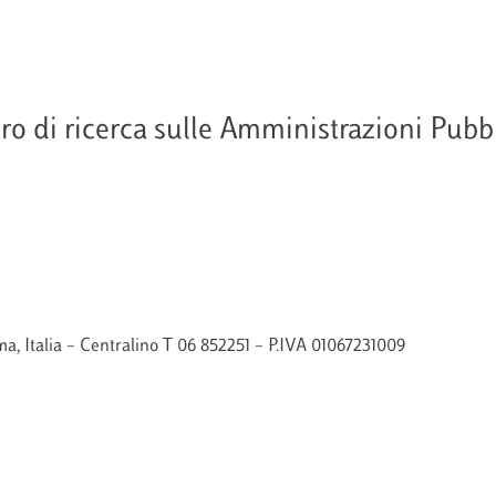
o di ricerca sulle Amministrazioni Pubbli
.
a, Italia – Centralino T 06 852251 – P.IVA 01067231009