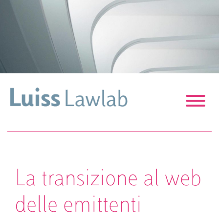
S
k
i
p
t
o
c
o
n
t
e
n
t
La transizione al web
delle emittenti