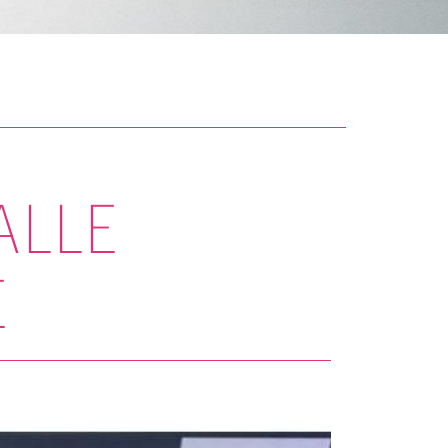
ALLE
E