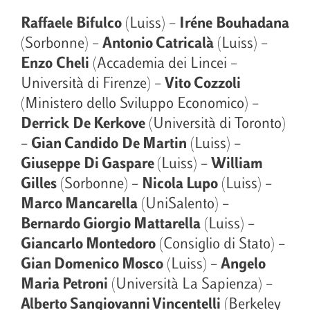
Raffaele
Bifulco
(Luiss) –
Iréne
Bouhadana
(Sorbonne) –
Antonio Catricalà
(Luiss) –
Enzo
Cheli
(Accademia dei Lincei –
Università di Firenze) –
Vito Cozzoli
(Ministero dello Sviluppo Economico) –
Derrick
De Kerkove
(Università di Toronto)
–
Gian Candido
De Martin
(Luiss) –
Giuseppe
Di Gaspare
(Luiss) –
William
Gilles
(Sorbonne) –
Nicola Lupo
(Luiss) –
Marco Mancarella
(UniSalento) –
Bernardo Giorgio Mattarella
(Luiss) –
Giancarlo Montedoro
(Consiglio di Stato) –
Gian Domenico Mosco
(Luiss) –
Angelo
Maria Petroni
(Università La Sapienza) –
Alberto Sangiovanni Vincentelli
(Berkeley