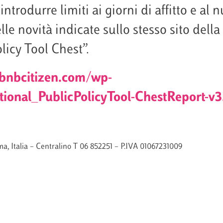
 introdurre limiti ai giorni di affitto e 
lle novità indicate sullo stesso sito del
licy Tool Chest”.
rbnbcitizen.com/wp-
ional_PublicPolicyTool-ChestReport-v3
a, Italia – Centralino T 06 852251 – P.IVA 01067231009