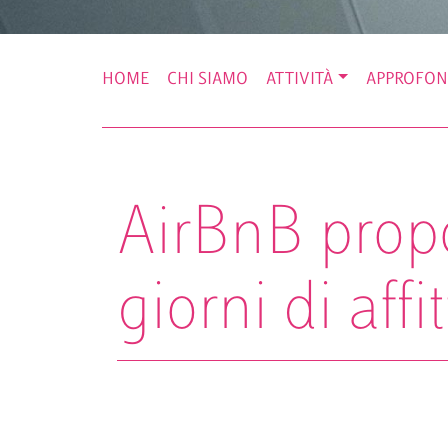
HOME
CHI SIAMO
ATTIVITÀ
APPROFON
AirBnB propo
giorni di affi