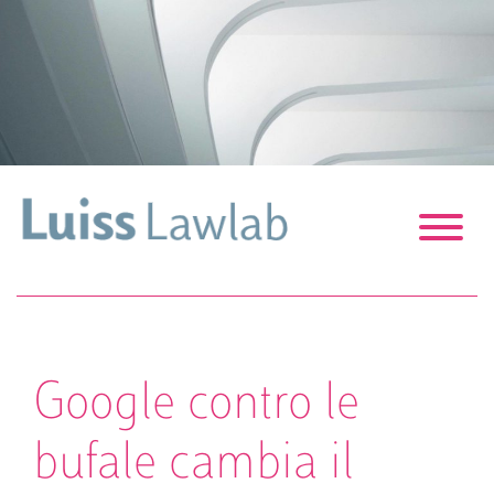
S
k
i
p
t
o
c
o
n
t
e
n
t
Google contro le
bufale cambia il