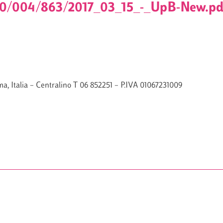
00/004/863/2017_03_15_-_UpB-New.pd
a, Italia – Centralino T 06 852251 – P.IVA 01067231009