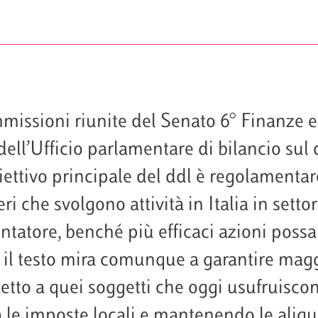
missioni riunite del Senato 6° Finanze e 
dell’Ufficio parlamentare di bilancio sul
ttivo principale del ddl è regolamentare
i che svolgono attività in Italia in settori
ntatore, benché più efficaci azioni possa
l testo mira comunque a garantire maggi
petto a quei soggetti che oggi usufruisco
a le imposte locali e mantenendo le aliqu